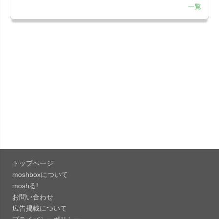
一覧
「Microsoft OneDrive 18.7.3」iOS向け最新版を...
「X 12.15」iOS向け最新版をリリース。
「LINE 26.12.0」iOS向け最新版をリリース。
Liguid G...
「Pokémon GO 0.423.1」iOS向け最新版をリリー
ス。
「OneDrive 26.134.0713」Mac向け最新版をリリ
ース。...
トップページ
「Microsoft OneDrive 18.6.7」iOS向け最新版を...
moshboxについて
moshる!
お問い合わせ
「Pokémon GO 0.423.0」iOS向け最新版をリリー
広告掲載について
ス。