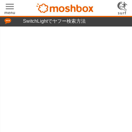
「つぶやき」の使い方
SwitchLightでヤフー検索方法
moshboxについて
moshる!とは
お問い合わせ
ニュースリリース
プライバシーポリシー
利用規約
広告掲載について