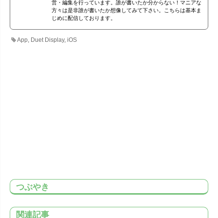
営・編集を行っています。誰が書いたか分からない！マニアな
方々は是非誰が書いたか想像してみて下さい。こちらは基本ま
じめに配信しております。
App
,
Duet Display
,
iOS
つぶやき
関連記事