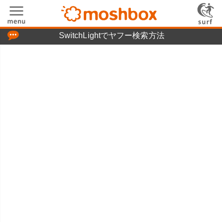
「つぶやき」の使い方
SwitchLightでヤフー検索方法
moshboxについて
moshる!とは
お問い合わせ
ニュースリリース
プライバシーポリシー
利用規約
広告掲載について