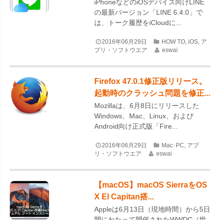
iPhoneなどのiOSデバイス向けLINE
の最新バージョン「LINE 6.4.0」で
は、トーク履歴をiCloudに...
2016年06月29日
HOW TO
,
iOS
,
ア
プリ・ソフトウエア
eswai
Firefox 47.0.1修正版リリース。
起動時のクラッシュ問題を修正...
Mozillaは、6月8日にリリースした
Windows、Mac、Linux、および
Android向け正式版「Fire...
2016年06月29日
Mac･PC
,
アプ
リ・ソフトウエア
eswai
【macOS】macOS SierraをOS
X El Capitan搭...
Appleは6月13日（現地時間）から5日
間にわたって開催されたWWDC（世