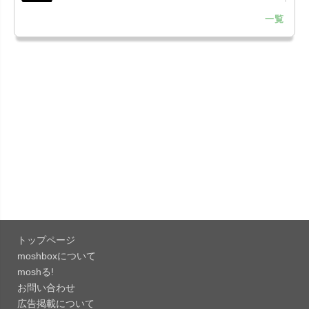
一覧
「LINE 26.12.0」iOS向け最新版をリリース。
Liguid G...
「Pokémon GO 0.423.1」iOS向け最新版をリリー
ス。
「OneDrive 26.134.0713」Mac向け最新版をリリ
ース。...
「Microsoft OneDrive 18.6.7」iOS向け最新版を...
「Pokémon GO 0.423.0」iOS向け最新版をリリー
ス。
トップページ
「Evernote 11.28.2」Mac向け最新版をリリー
moshboxについて
ス。AIプロ...
moshる!
お問い合わせ
「Minecraft: クラフト、建築、サバイバル
広告掲載について
26.40」iOS向...