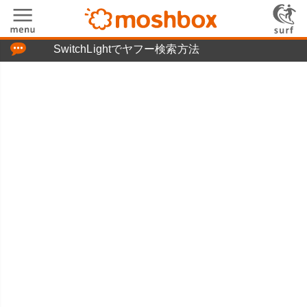
「つぶやき」の使い方
SwitchLightでヤフー検索方法
moshboxについて
moshる!とは
お問い合わせ
ニュースリリース
プライバシーポリシー
利用規約
広告掲載について