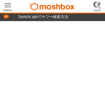
「つぶやき」の使い方
SwitchLightでヤフー検索方法
moshboxについて
moshる!とは
お問い合わせ
ニュースリリース
プライバシーポリシー
利用規約
広告掲載について