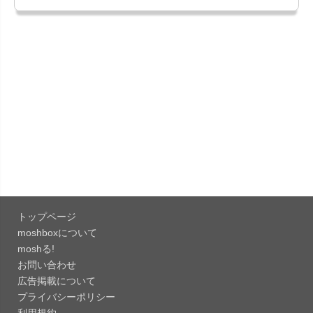
151.0.7922....
「Microsoft Outlook 5.2630.0」iOS向け最新版...
「Google カレンダー 26.29.4」iOS向け最新版を
リリース。...
「Instagram 441.0.0」iOS向け最新版をリリー
ス。
「Google ドライブ - 安全なオンライン ストレー
ジ 4.2631...
トップページ
「Google 翻訳 10.31.311」iOS向け最新版をリリ
moshboxについて
ース。
moshる!
お問い合わせ
「Microsoft Excel 2.112.3」iOS向け最新版をリ
広告掲載について
リ...
プライバシーポリシー
「Microsoft PowerPoint 2.112.3」iOS向け最...