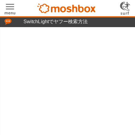
「つぶやき」の使い方
SwitchLightでヤフー検索方法
moshboxについて
moshる!とは
お問い合わせ
ニュースリリース
プライバシーポリシー
利用規約
広告掲載について