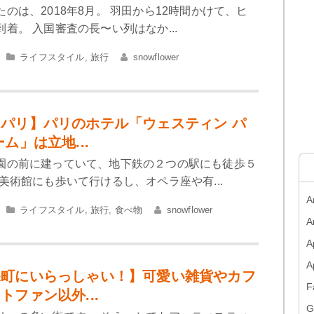
のは、2018年8月。 羽田から12時間かけて、ヒ
着。 入国審査の長〜い列はなか...
ライフスタイル
,
旅行
snowflower
パリ】パリのホテル「ウェスティン パ
ム」は立地...
園の前に建っていて、地下鉄の２つの駅にも徒歩５
美術館にも歩いて行けるし、オペラ座や有...
A
ライフスタイル
,
旅行
,
食べ物
snowflower
A
A
保町にいらっしゃい！】可愛い雑貨やカフ
F
トファン以外...
G