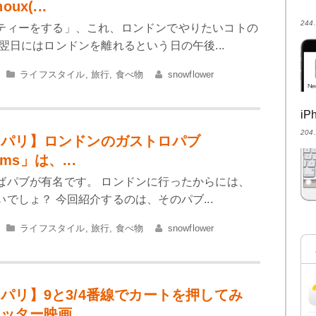
ux(...
24
ティーをする」、これ、ロンドンでやりたいコトの
翌日にはロンドンを離れるという日の午後...
ライフスタイル
,
旅行
,
食べ物
snowflower
i
20
＆パリ】ロンドンのガストロパブ
rms」は、...
ばパブが有名です。 ロンドンに行ったからには、
でしょ？ 今回紹介するのは、そのパブ...
ライフスタイル
,
旅行
,
食べ物
snowflower
パリ】9と3/4番線でカートを押してみ
ッター映画...