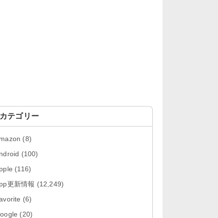
「OneDrive 26.134.0713」Mac向
け最新版をリリース。...
「Microsoft OneDrive 18.6.7」iOS
向け最新版を...
「Pokémon GO 0.423.0」iOS向け
最新版をリリース。
「Evernote 11.28.2」Mac向け最新
版をリリース。AIプロ...
カテゴリー
「Minecraft: クラフト、建築、サバ
mazon
(8)
イバル 26.40」iOS向...
ndroid
(100)
「Google Chrome - ウェブブラウ
pple
(116)
ザ 151.0.7922....
App更新情報
(12,249)
「Microsoft Outlook 5.2630.0」iOS
avorite
(6)
向け最新版...
oogle
(20)