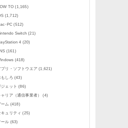
「Google カレンダー 26.29.4」iOS
OW TO
(1,165)
向け最新版をリリース。...
OS
(1,712)
「Instagram 441.0.0」iOS向け最新
ac･PC
(512)
版をリリース。
intendo Switch
(21)
「Google ドライブ - 安全なオンラ
layStation 4
(20)
イン ストレージ 4.2631...
NS
(161)
「Google 翻訳 10.31.311」iOS向
indows
(418)
け最新版をリリース。
アプリ・ソフトウエア
(1,621)
おもしろ
「Microsoft Excel 2.112.3」iOS向
(43)
け最新版をリリ...
ガジェット
(86)
キャリア（通信事業者）
(4)
ゲーム
(418)
セキュリティ
(25)
ツール
(63)