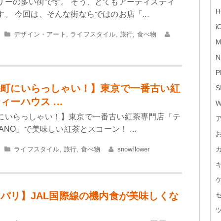
リーの多い街です。 そう、とてもアーティスティ
H
。 今回は、そんな街ならではのお店「...
i
デザイン・アート
,
ライフスタイル
,
旅行
,
食べ物
M
N
P
保町にいらっしゃい！】東京で一番古い紅
S
ーハウス ...
W
にいらっしゃい！】東京で一番古い紅茶専門店「テ
ANO」で美味しい紅茶とスコーン！ ...
ライフスタイル
,
旅行
,
食べ物
snowflower
パリ】JAL国際線の機内食が美味しくな