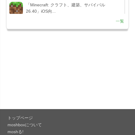
「Minecraft: クラフト、建築、サバイバル
26.40」iOS向...
一覧
「Google Chrome - ウェブブラウザ
151.0.7922....
「Microsoft Outlook 5.2630.0」iOS向け最新版...
「Google カレンダー 26.29.4」iOS向け最新版を
リリース。...
「Instagram 441.0.0」iOS向け最新版をリリー
ス。
「Google ドライブ - 安全なオンライン ストレー
ジ 4.2631...
トップページ
「Google 翻訳 10.31.311」iOS向け最新版をリリ
moshboxについて
ース。
moshる!