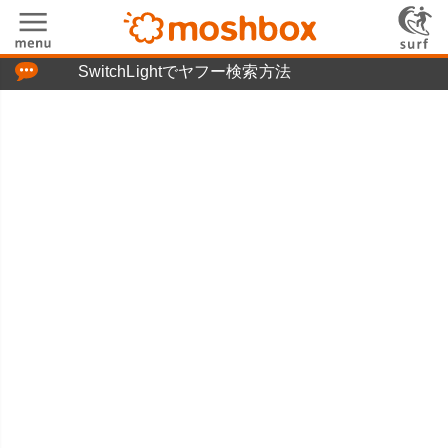
「つぶやき」の使い方
SwitchLightでヤフー検索方法
moshboxについて
moshる!とは
お問い合わせ
ニュースリリース
プライバシーポリシー
利用規約
広告掲載について