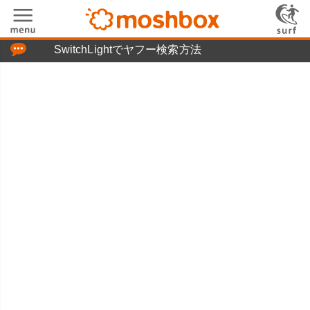
「つぶやき」の使い方
SwitchLightでヤフー検索方法
moshboxについて
moshる!とは
お問い合わせ
ニュースリリース
プライバシーポリシー
利用規約
広告掲載について