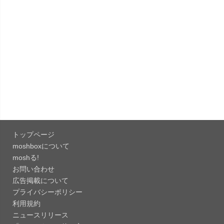
「X 12.15」iOS向け最新版をリリース。
「LINE 26.12.0」iOS向け最新版をリリース。
Liguid G...
「Pokémon GO 0.423.1」iOS向け最新版をリリー
ス。
「OneDrive 26.134.0713」Mac向け最新版をリリ
ース。...
トップページ
「Microsoft OneDrive 18.6.7」iOS向け最新版を...
moshboxについて
moshる!
お問い合わせ
「Pokémon GO 0.423.0」iOS向け最新版をリリー
広告掲載について
ス。
プライバシーポリシー
「Evernote 11.28.2」Mac向け最新版をリリー
利用規約
ス。AIプロ...
ニュースリリース