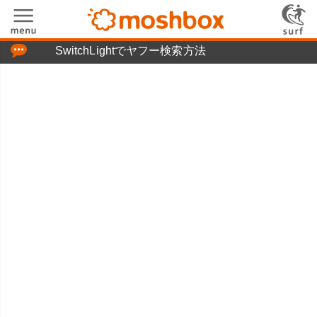
「つぶやき」の使い方
SwitchLightでヤフー検索方法
moshboxについて
moshる!とは
お問い合わせ
ニュースリリース
プライバシーポリシー
利用規約
広告掲載について