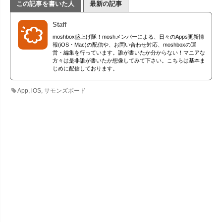
この記事を書いた人
最新の記事
Staff
moshbox盛上げ隊！moshメンバーによる、日々のApps更新情
報(iOS・Mac)の配信や、お問い合わせ対応、moshboxの運
営・編集を行っています。誰が書いたか分からない！マニアな
方々は是非誰が書いたか想像してみて下さい。こちらは基本ま
じめに配信しております。
App
,
iOS
,
サモンズボード