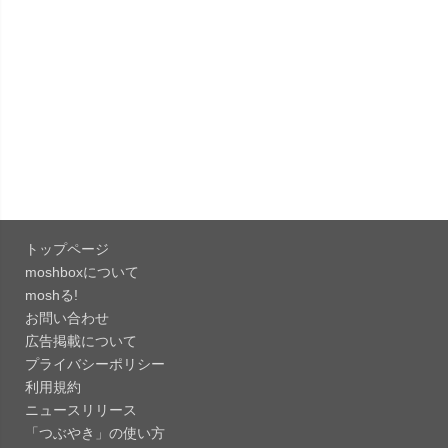
「X 12.15」iOS向け最新版をリリース。
「LINE 26.12.0」iOS向け最新版をリリース。
Liguid G...
「Pokémon GO 0.423.1」iOS向け最新版をリリー
ス。
「OneDrive 26.134.0713」Mac向け最新版をリリ
ース。...
トップページ
「Microsoft OneDrive 18.6.7」iOS向け最新版を...
moshboxについて
moshる!
お問い合わせ
「Pokémon GO 0.423.0」iOS向け最新版をリリー
広告掲載について
ス。
プライバシーポリシー
「Evernote 11.28.2」Mac向け最新版をリリー
利用規約
ス。AIプロ...
ニュースリリース
「つぶやき」の使い方