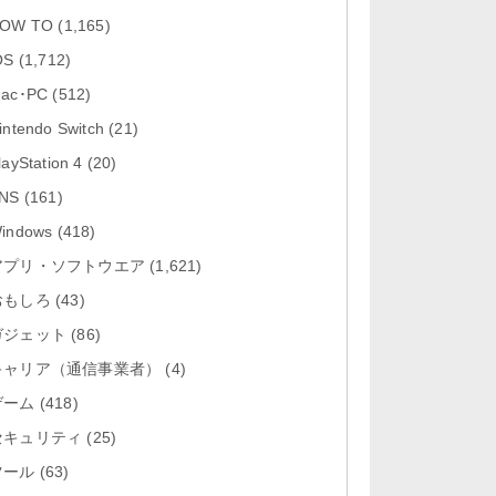
「Google カレンダー 26.29.4」iOS
OW TO
(1,165)
向け最新版をリリース。...
OS
(1,712)
「Instagram 441.0.0」iOS向け最新
ac･PC
(512)
版をリリース。
intendo Switch
(21)
「Google ドライブ - 安全なオンラ
layStation 4
(20)
イン ストレージ 4.2631...
NS
(161)
「Google 翻訳 10.31.311」iOS向
indows
(418)
け最新版をリリース。
アプリ・ソフトウエア
(1,621)
おもしろ
「Microsoft Excel 2.112.3」iOS向
(43)
け最新版をリリ...
ガジェット
(86)
キャリア（通信事業者）
(4)
ゲーム
(418)
セキュリティ
(25)
ツール
(63)