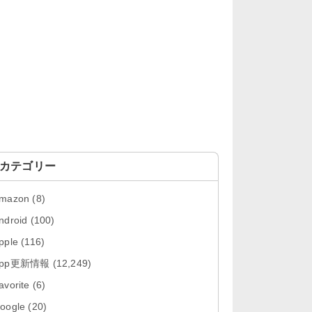
「OneDrive 26.134.0713」Mac向
け最新版をリリース。...
「Microsoft OneDrive 18.6.7」iOS
向け最新版を...
「Pokémon GO 0.423.0」iOS向け
最新版をリリース。
「Evernote 11.28.2」Mac向け最新
版をリリース。AIプロ...
カテゴリー
「Minecraft: クラフト、建築、サバ
mazon
(8)
イバル 26.40」iOS向...
ndroid
(100)
「Google Chrome - ウェブブラウ
pple
(116)
ザ 151.0.7922....
App更新情報
(12,249)
「Microsoft Outlook 5.2630.0」iOS
avorite
(6)
向け最新版...
oogle
(20)