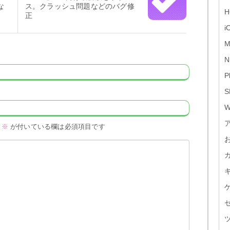
な
ス。クラッシュ問題などのバグ修
H
正
i
M
N
P
S
W
※
が付いている欄は必須項目です