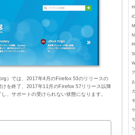
H
i
M
N
P
S
W
.org）では、2017年4月のFirefox 53のリリースの
了、2017年11月のFirefox 57リリース以降
了し、サポートの受けられない状態になります。