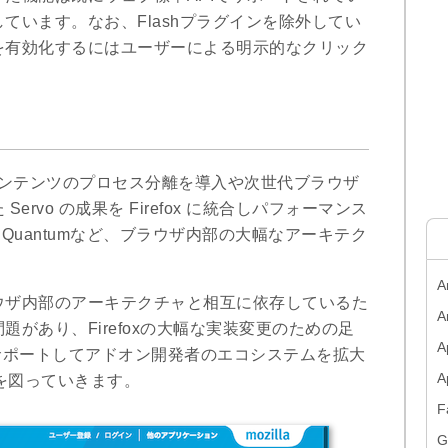
ています。なお、Flashプラグインを除外してい
を有効化するにはユーザーによる明示的なクリック
ためコンテンツのプロセス分離を導入や次世代ブラウザ
rvo の成果を Firefox に統合しパフォーマンス
t Quantumなど、ブラウザ内部の大幅なアーキテク
A
ウザ内部のアーキテクチャと相互に依存しているた
A
があり、Firefoxの大幅な実装変更のための足
A
PIをサポートしてアドオン開発者のエコシステムを拡大
移行を図っていきます。
F
G