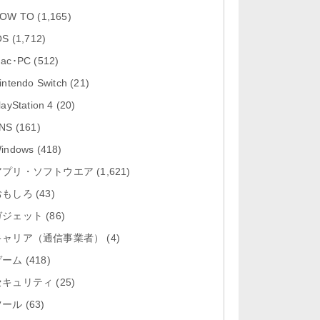
「Google カレンダー 26.29.4」iOS
OW TO
(1,165)
向け最新版をリリース。...
OS
(1,712)
「Instagram 441.0.0」iOS向け最新
ac･PC
(512)
版をリリース。
intendo Switch
(21)
「Google ドライブ - 安全なオンラ
layStation 4
(20)
イン ストレージ 4.2631...
NS
(161)
「Google 翻訳 10.31.311」iOS向
indows
(418)
け最新版をリリース。
アプリ・ソフトウエア
(1,621)
おもしろ
「Microsoft Excel 2.112.3」iOS向
(43)
け最新版をリリ...
ガジェット
(86)
キャリア（通信事業者）
(4)
ゲーム
(418)
セキュリティ
(25)
ツール
(63)