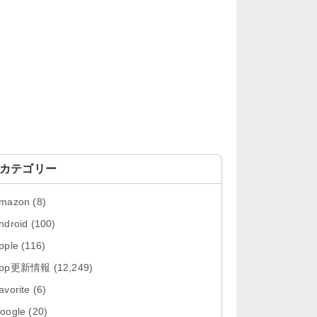
「OneDrive 26.134.0713」Mac向
け最新版をリリース。...
「Microsoft OneDrive 18.6.7」iOS
向け最新版を...
「Pokémon GO 0.423.0」iOS向け
最新版をリリース。
「Evernote 11.28.2」Mac向け最新
版をリリース。AIプロ...
カテゴリー
「Minecraft: クラフト、建築、サバ
mazon
(8)
イバル 26.40」iOS向...
ndroid
(100)
「Google Chrome - ウェブブラウ
pple
(116)
ザ 151.0.7922....
App更新情報
(12,249)
「Microsoft Outlook 5.2630.0」iOS
avorite
(6)
向け最新版...
oogle
(20)