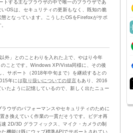
staをサポートする主なブラウザの中で唯一のブラウザであ
ないOSは、セキュリティの更新もなく、既知の脆
となっています。こうしたOSをFirefoxがサポ
す。
ash以外」とのことわりを入れた上で、やはり今年
とです。Windows XP/Vista同様に、その後
し、サポート（2018年中旬まで）を継続するとの
15年には
取り扱いについての提言
もあり、2016
ていたように記憶しているので、新しく出たニュー
、ブラウザのパフォーマンスやセキュリティのために
に置き換えていく作業の一貫だそうです。ビデオ再
 2D/3D グラフィックス、マイク・カメラの制
た機能は既にウェブ標準APIでサポートされてい