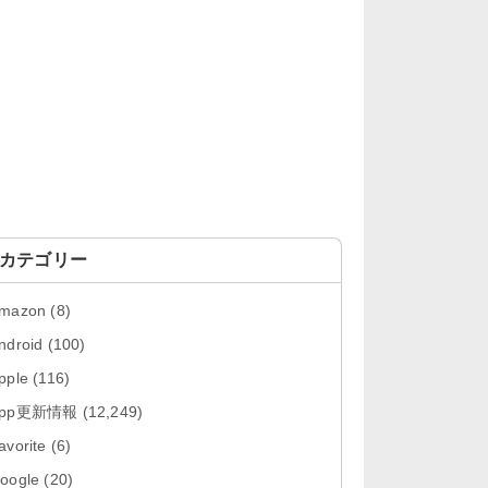
「OneDrive 26.134.0713」Mac向
け最新版をリリース。...
「Microsoft OneDrive 18.6.7」iOS
向け最新版を...
「Pokémon GO 0.423.0」iOS向け
最新版をリリース。
「Evernote 11.28.2」Mac向け最新
版をリリース。AIプロ...
カテゴリー
「Minecraft: クラフト、建築、サバ
mazon
(8)
イバル 26.40」iOS向...
ndroid
(100)
「Google Chrome - ウェブブラウ
pple
(116)
ザ 151.0.7922....
App更新情報
(12,249)
「Microsoft Outlook 5.2630.0」iOS
avorite
(6)
向け最新版...
oogle
(20)