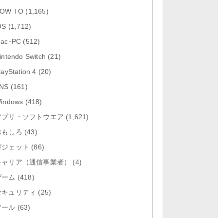
「Google カレンダー 26.29.4」iOS
OW TO
(1,165)
向け最新版をリリース。...
OS
(1,712)
「Instagram 441.0.0」iOS向け最新
ac･PC
(512)
版をリリース。
intendo Switch
(21)
「Google ドライブ - 安全なオンラ
layStation 4
(20)
イン ストレージ 4.2631...
NS
(161)
「Google 翻訳 10.31.311」iOS向
indows
(418)
け最新版をリリース。
アプリ・ソフトウエア
(1,621)
おもしろ
「Microsoft Excel 2.112.3」iOS向
(43)
け最新版をリリ...
ガジェット
(86)
キャリア（通信事業者）
(4)
ゲーム
(418)
セキュリティ
(25)
ツール
(63)