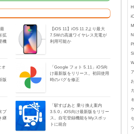
H
i
M
け最
【iOS 11】iOS 11.2より最大
N
有拡
7.5Wの高速ワイヤレス充電が
理機
利用可能か
P
S
W
なオ
「Google フォト 5.11」iOS向
け最新版をリリース。初回使用
最新版
時のバグを修正
「駅すぱあと 乗り換え案内
末プ
3.5.0」iOS向け最新版をリリー
き継
ス。自宅登録機能をMyスポッ
トに統合