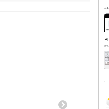
24
i
20