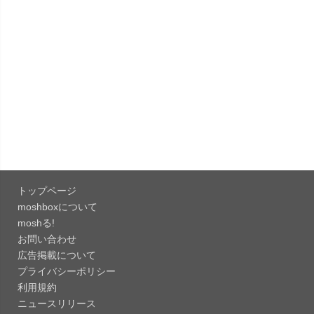
「Pokémon GO 0.423.1」iOS向け最新版をリリー
ス。
「OneDrive 26.134.0713」Mac向け最新版をリリ
ース。...
「Microsoft OneDrive 18.6.7」iOS向け最新版を...
「Pokémon GO 0.423.0」iOS向け最新版をリリー
ス。
トップページ
「Evernote 11.28.2」Mac向け最新版をリリー
moshboxについて
ス。AIプロ...
moshる!
お問い合わせ
「Minecraft: クラフト、建築、サバイバル
広告掲載について
26.40」iOS向...
プライバシーポリシー
「Google Chrome - ウェブブラウザ
利用規約
151.0.7922....
ニュースリリース