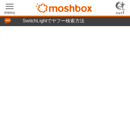
「つぶやき」の使い方
SwitchLightでヤフー検索方法
moshboxについて
moshる!とは
お問い合わせ
ニュースリリース
プライバシーポリシー
利用規約
広告掲載について