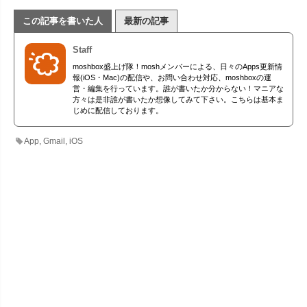
この記事を書いた人
最新の記事
Staff
moshbox盛上げ隊！moshメンバーによる、日々のApps更新情
報(iOS・Mac)の配信や、お問い合わせ対応、moshboxの運
営・編集を行っています。誰が書いたか分からない！マニアな
方々は是非誰が書いたか想像してみて下さい。こちらは基本ま
じめに配信しております。
App
,
Gmail
,
iOS