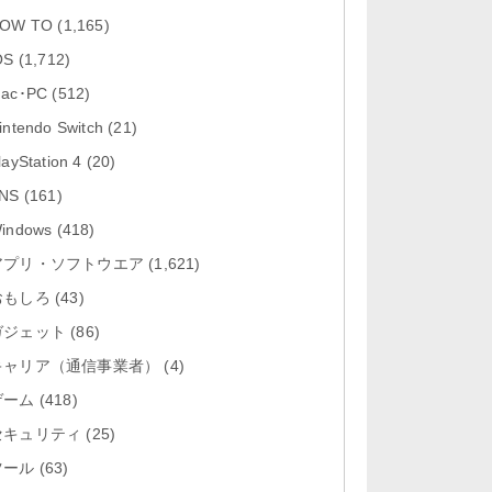
「Google カレンダー 26.29.4」iOS
OW TO
(1,165)
向け最新版をリリース。...
OS
(1,712)
「Instagram 441.0.0」iOS向け最新
ac･PC
(512)
版をリリース。
intendo Switch
(21)
「Google ドライブ - 安全なオンラ
layStation 4
(20)
イン ストレージ 4.2631...
NS
(161)
「Google 翻訳 10.31.311」iOS向
indows
(418)
け最新版をリリース。
アプリ・ソフトウエア
(1,621)
おもしろ
「Microsoft Excel 2.112.3」iOS向
(43)
け最新版をリリ...
ガジェット
(86)
キャリア（通信事業者）
(4)
ゲーム
(418)
セキュリティ
(25)
ツール
(63)