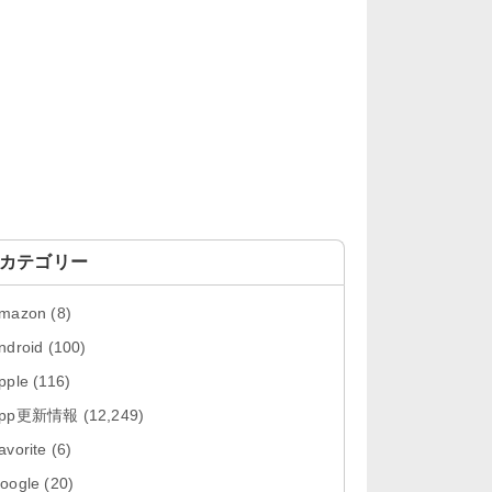
「OneDrive 26.134.0713」Mac向
け最新版をリリース。...
「Microsoft OneDrive 18.6.7」iOS
向け最新版を...
「Pokémon GO 0.423.0」iOS向け
最新版をリリース。
「Evernote 11.28.2」Mac向け最新
版をリリース。AIプロ...
カテゴリー
「Minecraft: クラフト、建築、サバ
mazon
(8)
イバル 26.40」iOS向...
ndroid
(100)
「Google Chrome - ウェブブラウ
pple
(116)
ザ 151.0.7922....
App更新情報
(12,249)
「Microsoft Outlook 5.2630.0」iOS
avorite
(6)
向け最新版...
oogle
(20)