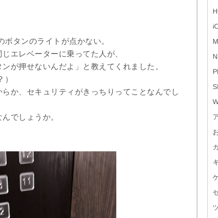
H
i
7のボタンのライトが点かない。
M
同じエレベーターに乗ってた人が、
N
タンが押せないんだよ」と教えてくれました。
P
？）
S
からか、セキュリティがきっちりってことなんでし
W
なんでしょうか。