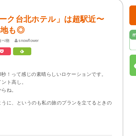
ーク台北ホテル」は超駅近〜
心地も◎
食べ物
snowflower
10秒！って感じの素晴らしいロケーションです。
イント高し。
からね。
ように、というのも私の旅のプランを立てるときの