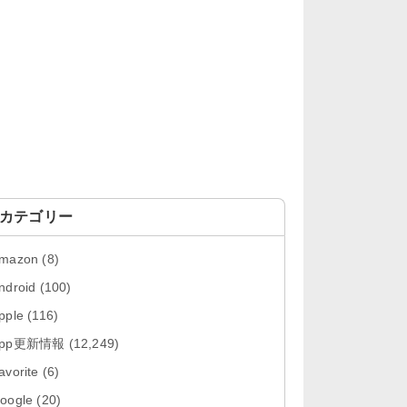
「OneDrive 26.134.0713」Mac向
け最新版をリリース。...
「Microsoft OneDrive 18.6.7」iOS
向け最新版を...
「Pokémon GO 0.423.0」iOS向け
最新版をリリース。
「Evernote 11.28.2」Mac向け最新
版をリリース。AIプロ...
カテゴリー
「Minecraft: クラフト、建築、サバ
mazon
(8)
イバル 26.40」iOS向...
ndroid
(100)
「Google Chrome - ウェブブラウ
pple
(116)
ザ 151.0.7922....
App更新情報
(12,249)
「Microsoft Outlook 5.2630.0」iOS
avorite
(6)
向け最新版...
oogle
(20)