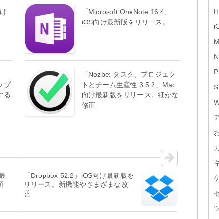
H
向け
「Microsoft OneNote 16.4」
iOS向け最新版をリリース。
i
M
N
P
ラ
「Nozbe: タスク、プロジェク
ップ
トとチーム生産性 3.5.2」Mac
S
する
向け最新版をリリース。細かな
W
修正
け最
「Dropbox 52.2」iOS向け最新版を
頼
リリース。新機能やさまざまな改
善