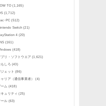
「Google カレンダー 26.29.4」iOS
OW TO
(1,165)
向け最新版をリリース。...
OS
(1,712)
「Instagram 441.0.0」iOS向け最新
ac･PC
(512)
版をリリース。
intendo Switch
(21)
「Google ドライブ - 安全なオンラ
layStation 4
(20)
イン ストレージ 4.2631...
NS
(161)
「Google 翻訳 10.31.311」iOS向
indows
(418)
け最新版をリリース。
アプリ・ソフトウエア
(1,621)
おもしろ
「Microsoft Excel 2.112.3」iOS向
(43)
け最新版をリリ...
ガジェット
(86)
キャリア（通信事業者）
(4)
ゲーム
(418)
セキュリティ
(25)
ツール
(63)