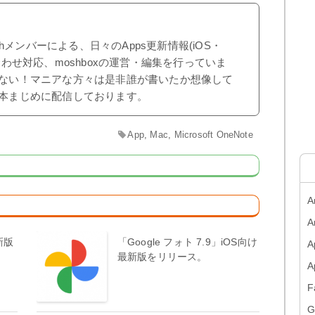
shメンバーによる、日々のApps更新情報(iOS・
合わせ対応、moshboxの運営・編集を行っていま
ない！マニアな方々は是非誰が書いたか想像して
本まじめに配信しております。
App
,
Mac
,
Microsoft OneNote
A
A
新版
「Google フォト 7.9」iOS向け
A
最新版をリリース。
F
G