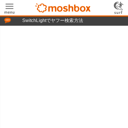
「つぶやき」の使い方
SwitchLightでヤフー検索方法
moshboxについて
moshる!とは
お問い合わせ
ニュースリリース
プライバシーポリシー
利用規約
広告掲載について