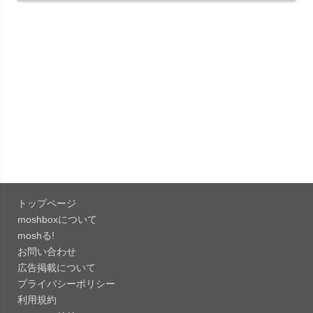
151.0.7922....
「Microsoft Outlook 5.2630.0」iOS向け最新版...
「Google カレンダー 26.29.4」iOS向け最新版を
リリース。...
「Instagram 441.0.0」iOS向け最新版をリリー
ス。
「Google ドライブ - 安全なオンライン ストレー
ジ 4.2631...
トップページ
「Google 翻訳 10.31.311」iOS向け最新版をリリ
moshboxについて
ース。
moshる!
お問い合わせ
「Microsoft Excel 2.112.3」iOS向け最新版をリ
広告掲載について
リ...
プライバシーポリシー
「Microsoft PowerPoint 2.112.3」iOS向け最...
利用規約