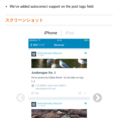
We’ve added autocorrect support on the post tags field.
スクリーンショット
iPhone
iPad