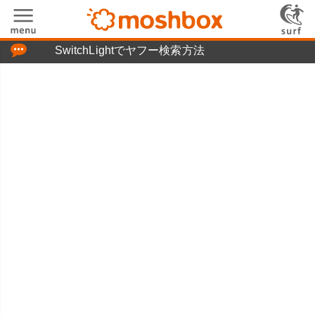
「つぶやき」の使い方
SwitchLightでヤフー検索方法
moshboxについて
moshる!とは
お問い合わせ
ニュースリリース
プライバシーポリシー
利用規約
広告掲載について