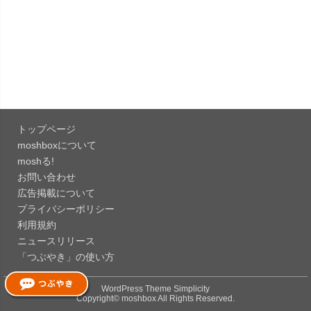
「Google カレンダー 26.29.4」iOS向け最新版を
リリース。...
「Instagram 441.0.0」iOS向け最新版をリリー
ス。
「Google ドライブ - 安全なオンライン ストレー
ジ 4.2631...
トップページ
「Google 翻訳 10.31.311」iOS向け最新版をリリ
moshboxについて
ース。
moshる!
お問い合わせ
「Microsoft Excel 2.112.3」iOS向け最新版をリ
広告掲載について
リ...
プライバシーポリシー
「Microsoft PowerPoint 2.112.3」iOS向け最...
利用規約
ニュースリリース
「つぶやき」の使い方
「Microsoft Word 2.112.3」iOS向け最新版をリリ
ー...
WordPress Theme
Simplicity
Copyright©
moshbox
All Rights Reserved.