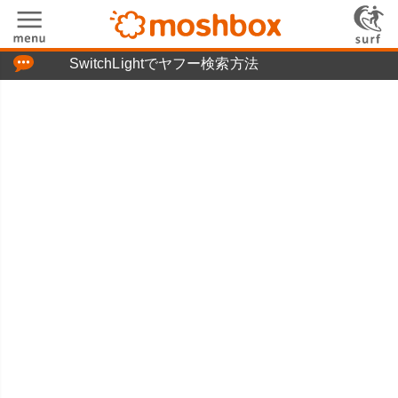
「つぶやき」の使い方
SwitchLightでヤフー検索方法
moshboxについて
moshる!とは
お問い合わせ
ニュースリリース
プライバシーポリシー
利用規約
広告掲載について