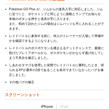
Pokémon GO Plus が、ジムからの道具入手に対応しました。ジム
に近づくと、ポケストップと同じように振動とランプでお知らせ、
本体のボタンを押すと道具が手に入ります。
また、初めて訪れたジムの場合はジムバッジも手に入れることがで
きます。
レイドバトルに参加する前に、何人のトレーナーが入場して準備中
かを確認できるようになりました。
レイドバトルのボスポケモンを捕まえるゲットチャンスで、最後に
投げたプレミアボールから、ボスポケモンがかならず逃げ出してし
まう不具合を修正しました。
しあわせタマゴを使用した状態でレイドバトルに勝利したとき、得
られるXPが通常の2倍であることを表示できていなかったバグを修
正しました。
その他バグの修正
スクリーンショット
iPhone
iPad