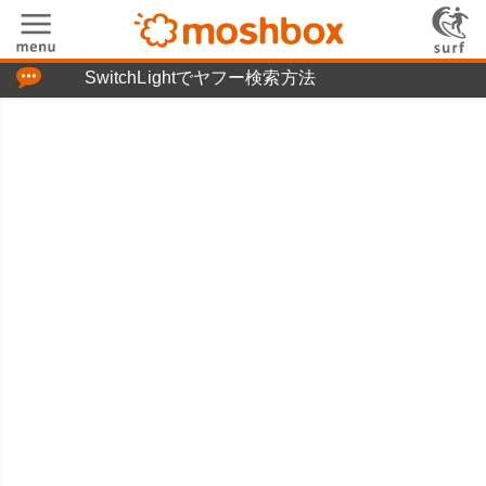
「つぶやき」の使い方
SwitchLightでヤフー検索方法
moshboxについて
moshる!とは
お問い合わせ
ニュースリリース
プライバシーポリシー
利用規約
広告掲載について