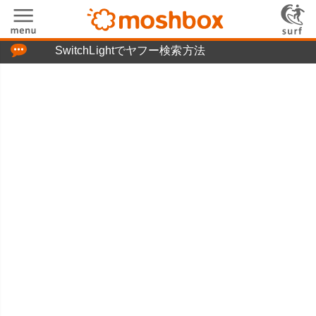
「つぶやき」の使い方
SwitchLightでヤフー検索方法
moshboxについて
moshる!とは
お問い合わせ
ニュースリリース
プライバシーポリシー
利用規約
広告掲載について