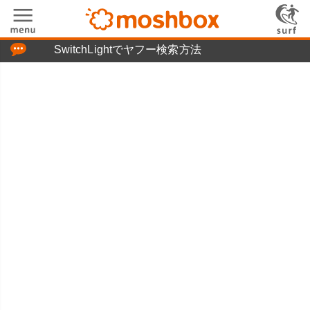
「つぶやき」の使い方
ghtでヤフー検索方法
moshboxについて
moshる!とは
お問い合わせ
ニュースリリース
プライバシーポリシー
利用規約
広告掲載について