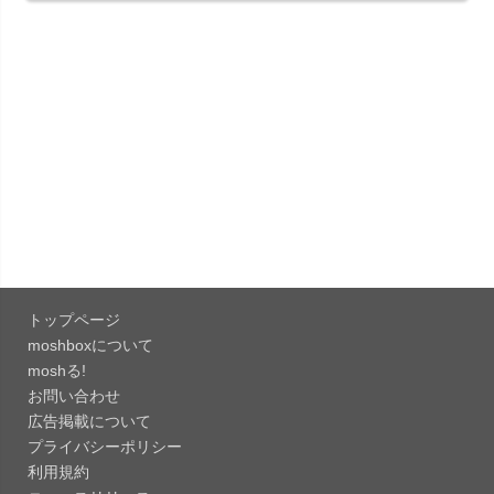
「Pokémon GO 0.423.1」iOS向け最新版をリリー
ス。
「OneDrive 26.134.0713」Mac向け最新版をリリ
ース。...
「Microsoft OneDrive 18.6.7」iOS向け最新版を...
「Pokémon GO 0.423.0」iOS向け最新版をリリー
ス。
トップページ
「Evernote 11.28.2」Mac向け最新版をリリー
moshboxについて
ス。AIプロ...
moshる!
お問い合わせ
「Minecraft: クラフト、建築、サバイバル
広告掲載について
26.40」iOS向...
プライバシーポリシー
「Google Chrome - ウェブブラウザ
利用規約
151.0.7922....