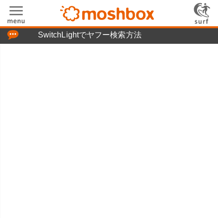
「つぶやき」の使い方
SwitchLightでヤフー検索方法
moshboxについて
moshる!とは
お問い合わせ
ニュースリリース
プライバシーポリシー
利用規約
広告掲載について