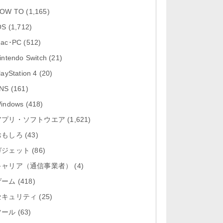
「Firefox 高速・プライベートなブ
OW TO
(1,165)
ラウザー 153.2」iOS向け...
OS
(1,712)
「Google アプリ 432.8」iOS向け
ac･PC
(512)
最新版をリリース。
intendo Switch
(21)
「X 12.14」iOS向け最新版をリリ
layStation 4
(20)
ース。
NS
(161)
「LINE 26.3.1」Mac向け最新版を
indows
(418)
リリース。
アプリ・ソフトウエア
(1,621)
おもしろ
「YouTube 21.31.3」iOS向け最新
(43)
版をリリース。
ガジェット
(86)
キャリア（通信事業者）
(4)
ゲーム
(418)
セキュリティ
(25)
ツール
(63)