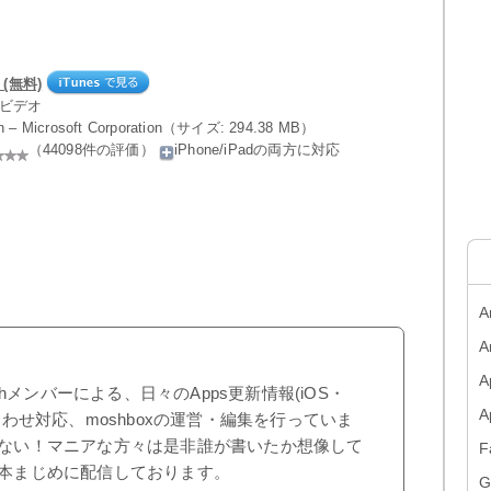
6 (無料)
／ビデオ
on – Microsoft Corporation（サイズ: 294.38 MB）
（44098件の評価）
iPhone/iPadの両方に対応
A
A
A
shメンバーによる、日々のApps更新情報(iOS・
合わせ対応、moshboxの運営・編集を行っていま
ない！マニアな方々は是非誰が書いたか想像して
F
本まじめに配信しております。
G