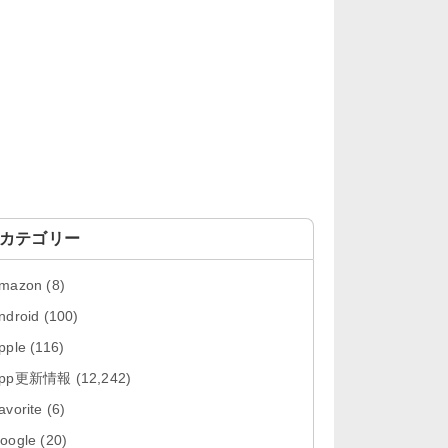
「Google カレンダー 26.29.4」iOS
向け最新版をリリース。...
「Instagram 441.0.0」iOS向け最新
版をリリース。
「Google ドライブ - 安全なオンラ
イン ストレージ 4.2631...
「Google 翻訳 10.31.311」iOS向
け最新版をリリース。
カテゴリー
「Microsoft Excel 2.112.3」iOS向
mazon
(8)
け最新版をリリ...
ndroid
(100)
「Microsoft PowerPoint 2.112.3」
pple
(116)
iOS向け最...
App更新情報
(12,242)
「Microsoft Word 2.112.3」iOS向
avorite
(6)
け最新版をリリー...
oogle
(20)