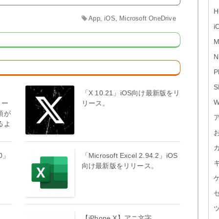
H
App
,
iOS
,
Microsoft OneDrive
i
M
N
P
S
ー
「X 10.21」iOS向け最新版をリ
W
リー
リース。
項が
るよ
.0」
「Microsoft Excel 2.94.2」iOS
。
向け最新版をリリース。
【iPhone X】アニ文字