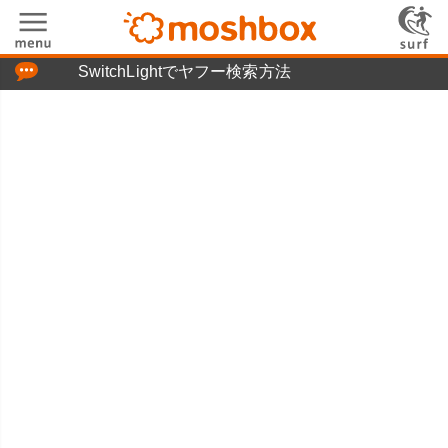
「つぶやき」の使い方
SwitchLightでヤフー検索方法
moshboxについて
moshる!とは
お問い合わせ
ニュースリリース
プライバシーポリシー
利用規約
広告掲載について