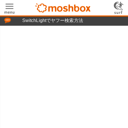
「つぶやき」の使い方
SwitchLightでヤフー検索方法
moshboxについて
moshる!とは
お問い合わせ
ニュースリリース
プライバシーポリシー
利用規約
広告掲載について