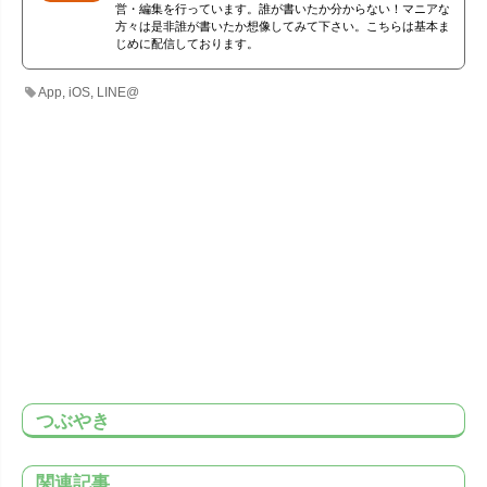
営・編集を行っています。誰が書いたか分からない！マニアな
方々は是非誰が書いたか想像してみて下さい。こちらは基本ま
じめに配信しております。
App
,
iOS
,
LINE@
つぶやき
関連記事