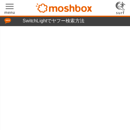
「つぶやき」の使い方
SwitchLightでヤフー検索方法
moshboxについて
moshる!とは
お問い合わせ
ニュースリリース
プライバシーポリシー
利用規約
広告掲載について