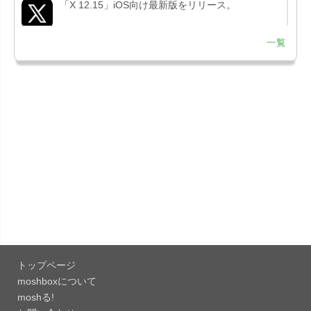
「X 12.15」iOS向け最新版をリリース。
一覧
「LINE 26.12.0」iOS向け最新版をリリース。
Liguid G...
「Pokémon GO 0.423.1」iOS向け最新版をリリー
ス。
「OneDrive 26.134.0713」Mac向け最新版をリリ
ース。...
「Microsoft OneDrive 18.6.7」iOS向け最新版を...
「Pokémon GO 0.423.0」iOS向け最新版をリリー
ス。
トップページ
「Evernote 11.28.2」Mac向け最新版をリリー
moshboxについて
ス。AIプロ...
moshる!