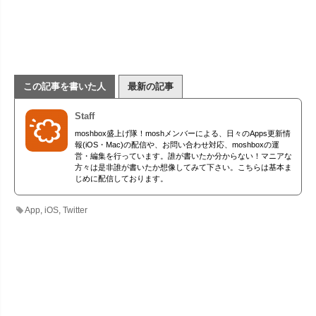
この記事を書いた人
最新の記事
Staff
moshbox盛上げ隊！moshメンバーによる、日々のApps更新情
報(iOS・Mac)の配信や、お問い合わせ対応、moshboxの運
営・編集を行っています。誰が書いたか分からない！マニアな
方々は是非誰が書いたか想像してみて下さい。こちらは基本ま
じめに配信しております。
App
,
iOS
,
Twitter