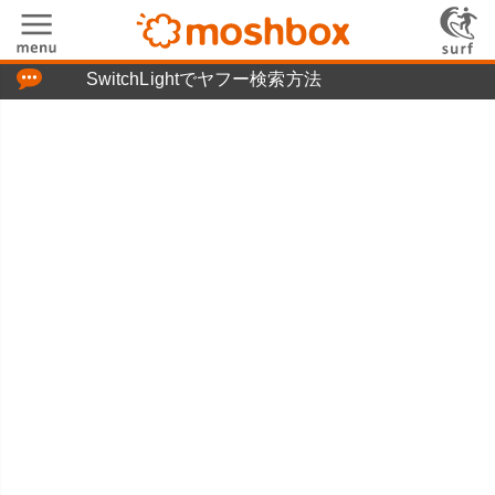
「つぶやき」の使い方
SwitchLightでヤフー検索方法
moshboxについて
moshる!とは
お問い合わせ
ニュースリリース
プライバシーポリシー
利用規約
広告掲載について