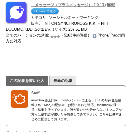
＋メッセージ（プラスメッセージ） 2.0.13 (無料)
カテゴリ: ソーシャルネットワーキング
販売元: NIHON SYNCHRONOSS K.K. – NTT
DOCOMO,KDDI,SoftBank（サイズ: 237.51 MB）
全てのバージョンの評価:
（5163件の評価）
iPhone/iPadの両
方に対応
この記事を書いた人
最新の記事
Staff
moshbox盛上げ隊！moshメンバーによる、日々のApps更新情
報(iOS・Mac)の配信や、お問い合わせ対応、moshboxの運
営・編集を行っています。誰が書いたか分からない！マニアな
方々は是非誰が書いたか想像してみて下さい。こちらは基本ま
じめに配信しております。