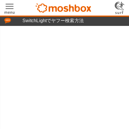
「つぶやき」の使い方
SwitchLightでヤフー検索方法
moshboxについて
moshる!とは
お問い合わせ
ニュースリリース
プライバシーポリシー
利用規約
広告掲載について