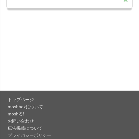
一覧
「Google Chrome - ウェブブラウザ
151.0.7922....
「Microsoft Outlook 5.2630.0」iOS向け最新版...
「Google カレンダー 26.29.4」iOS向け最新版を
リリース。...
「Instagram 441.0.0」iOS向け最新版をリリー
ス。
「Google ドライブ - 安全なオンライン ストレー
ジ 4.2631...
トップページ
「Google 翻訳 10.31.311」iOS向け最新版をリリ
moshboxについて
ース。
moshる!
お問い合わせ
「Microsoft Excel 2.112.3」iOS向け最新版をリ
広告掲載について
リ...
プライバシーポリシー