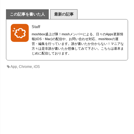
この記事を書いた人
最新の記事
Staff
moshbox盛上げ隊！moshメンバーによる、日々のApps更新情
報(iOS・Mac)の配信や、お問い合わせ対応、moshboxの運
営・編集を行っています。誰が書いたか分からない！マニアな
方々は是非誰が書いたか想像してみて下さい。こちらは基本ま
じめに配信しております。
App
,
Chrome
,
iOS