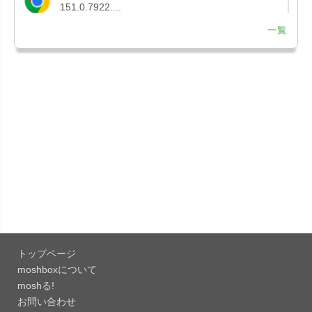
151.0.7922....
一覧
「Microsoft OneDrive 18.7.3」iOS向け最新版を...
「X 12.15」iOS向け最新版をリリース。
「LINE 26.12.0」iOS向け最新版をリリース。
Liguid G...
「Pokémon GO 0.423.1」iOS向け最新版をリリー
ス。
「OneDrive 26.134.0713」Mac向け最新版をリリ
ース。...
トップページ
「Microsoft OneDrive 18.6.7」iOS向け最新版を...
moshboxについて
moshる!
お問い合わせ
「Pokémon GO 0.423.0」iOS向け最新版をリリー