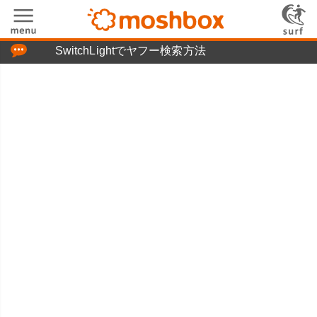
「つぶやき」の使い方
SwitchLightでヤフー検索方法
moshboxについて
moshる!とは
お問い合わせ
ニュースリリース
プライバシーポリシー
利用規約
広告掲載について