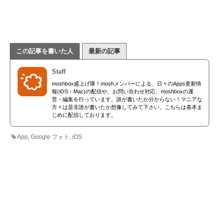
この記事を書いた人
最新の記事
Staff
moshbox盛上げ隊！moshメンバーによる、日々のApps更新情
報(iOS・Mac)の配信や、お問い合わせ対応、moshboxの運
営・編集を行っています。誰が書いたか分からない！マニアな
方々は是非誰が書いたか想像してみて下さい。こちらは基本ま
じめに配信しております。
App
,
Google フォト
,
iOS