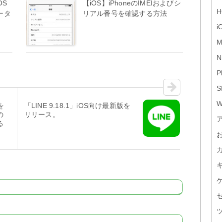
OS
【iOS】iPhoneのIMEIおよびシ
H
ータ
リアル番号を確認する方法
i
M
N
P
S
W
を
「LINE 9.18.1」iOS向け最新版を
の
リリース。
る