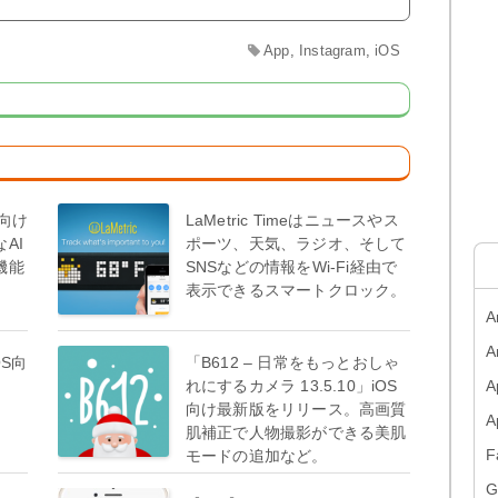
App
,
Instagram
,
iOS
ac向け
LaMetric Timeはニュースやス
AI
ポーツ、天気、ラジオ、そして
機能
SNSなどの情報をWi-Fi経由で
表示できるスマートクロック。
A
A
OS向
「B612 – 日常をもっとおしゃ
れにするカメラ 13.5.10」iOS
A
向け最新版をリリース。高画質
肌補正で人物撮影ができる美肌
F
モードの追加など。
G