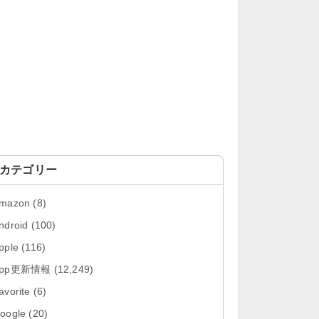
「OneDrive 26.134.0713」Mac向
け最新版をリリース。...
「Microsoft OneDrive 18.6.7」iOS
向け最新版を...
「Pokémon GO 0.423.0」iOS向け
最新版をリリース。
「Evernote 11.28.2」Mac向け最新
版をリリース。AIプロ...
カテゴリー
「Minecraft: クラフト、建築、サバ
mazon
(8)
イバル 26.40」iOS向...
ndroid
(100)
「Google Chrome - ウェブブラウ
pple
(116)
ザ 151.0.7922....
App更新情報
(12,249)
「Microsoft Outlook 5.2630.0」iOS
avorite
(6)
向け最新版...
oogle
(20)