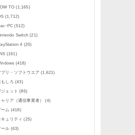
「Google カレンダー 26.29.4」iOS
OW TO
(1,165)
向け最新版をリリース。...
OS
(1,712)
「Instagram 441.0.0」iOS向け最新
ac･PC
(512)
版をリリース。
intendo Switch
(21)
「Google ドライブ - 安全なオンラ
layStation 4
(20)
イン ストレージ 4.2631...
NS
(161)
「Google 翻訳 10.31.311」iOS向
indows
(418)
け最新版をリリース。
アプリ・ソフトウエア
(1,621)
おもしろ
「Microsoft Excel 2.112.3」iOS向
(43)
け最新版をリリ...
ガジェット
(86)
キャリア（通信事業者）
(4)
ゲーム
(418)
セキュリティ
(25)
ツール
(63)