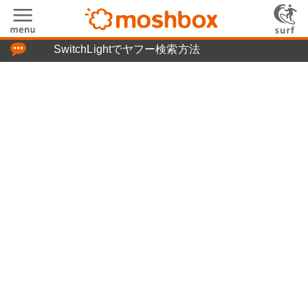
「つぶやき」の使い方
SwitchLightでヤフー検索方法
moshboxについて
moshる!とは
お問い合わせ
ニュースリリース
プライバシーポリシー
利用規約
広告掲載について