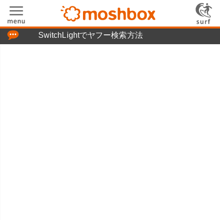
「つぶやき」の使い方
SwitchLightでヤフー検索方法
moshboxについて
moshる!とは
お問い合わせ
ニュースリリース
プライバシーポリシー
利用規約
広告掲載について