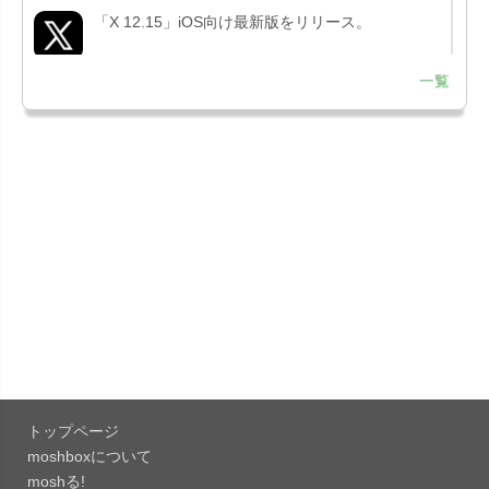
「X 12.15」iOS向け最新版をリリース。
一覧
「LINE 26.12.0」iOS向け最新版をリリース。
Liguid G...
「Pokémon GO 0.423.1」iOS向け最新版をリリー
ス。
「OneDrive 26.134.0713」Mac向け最新版をリリ
ース。...
「Microsoft OneDrive 18.6.7」iOS向け最新版を...
「Pokémon GO 0.423.0」iOS向け最新版をリリー
ス。
トップページ
「Evernote 11.28.2」Mac向け最新版をリリー
moshboxについて
ス。AIプロ...
moshる!