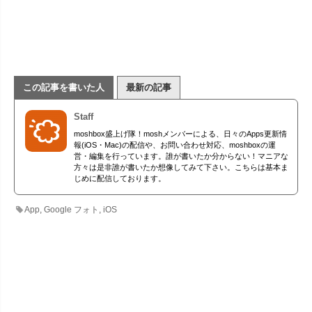
この記事を書いた人
最新の記事
Staff
moshbox盛上げ隊！moshメンバーによる、日々のApps更新情
報(iOS・Mac)の配信や、お問い合わせ対応、moshboxの運
営・編集を行っています。誰が書いたか分からない！マニアな
方々は是非誰が書いたか想像してみて下さい。こちらは基本ま
じめに配信しております。
App
,
Google フォト
,
iOS