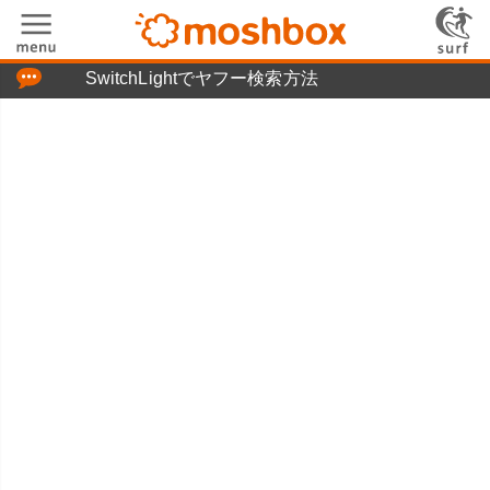
「つぶやき」の使い方
SwitchLightでヤフー検索方法
moshboxについて
moshる!とは
お問い合わせ
ニュースリリース
プライバシーポリシー
利用規約
広告掲載について