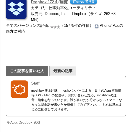
Dropbox 172.4 (無料)
カテゴリ: 仕事効率化,ユーティリティ
販売元: Dropbox, Inc. – Dropbox（サイズ: 262.63
MB）
全てのバージョンの評価:
（15775件の評価）
iPhone/iPadの
両方に対応
この記事を書いた人
最新の記事
Staff
moshbox盛上げ隊！moshメンバーによる、日々のApps更新情
報(iOS・Mac)の配信や、お問い合わせ対応、moshboxの運
営・編集を行っています。誰が書いたか分からない！マニアな
方々は是非誰が書いたか想像してみて下さい。こちらは基本ま
じめに配信しております。
App
,
Dropbox
,
iOS