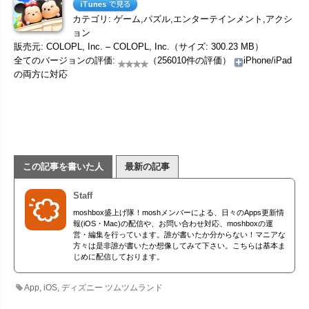
カテゴリ: ゲーム,パズル,エンターテインメント,アクシ
ョン
販売元: COLOPL, Inc. – COLOPL, Inc.（サイズ: 300.23 MB）
全てのバージョンの評価:
（256010件の評価）
iPhone/iPad
の両方に対応
この記事を書いた人
最新の記事
Staff
moshbox盛上げ隊！moshメンバーによる、日々のApps更新情
報(iOS・Mac)の配信や、お問い合わせ対応、moshboxの運
営・編集を行っています。誰が書いたか分からない！マニアな
方々は是非誰が書いたか想像してみて下さい。こちらは基本ま
じめに配信しております。
App
,
iOS
,
ディズニー ツムツムランド