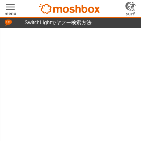
「つぶやき」の使い方
SwitchLightでヤフー検索方法
moshboxについて
moshる!とは
お問い合わせ
ニュースリリース
プライバシーポリシー
利用規約
広告掲載について