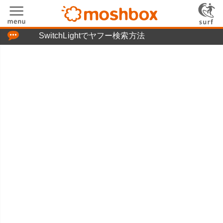
「つぶやき」の使い方
SwitchLightでヤフー検索方法
moshboxについて
moshる!とは
お問い合わせ
ニュースリリース
プライバシーポリシー
利用規約
広告掲載について