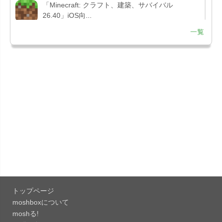
「Minecraft: クラフト、建築、サバイバル
26.40」iOS向...
一覧
「Google Chrome - ウェブブラウザ
151.0.7922....
「Microsoft Outlook 5.2630.0」iOS向け最新版...
「Google カレンダー 26.29.4」iOS向け最新版を
リリース。...
「Instagram 441.0.0」iOS向け最新版をリリー
ス。
「Google ドライブ - 安全なオンライン ストレー
ジ 4.2631...
トップページ
「Google 翻訳 10.31.311」iOS向け最新版をリリ
moshboxについて
ース。
moshる!