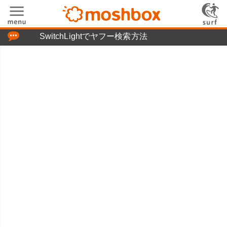
「つぶやき」の使い方
SwitchLightでヤフー検索方法
moshboxについて
moshる!とは
お問い合わせ
ニュースリリース
プライバシーポリシー
利用規約
広告掲載について