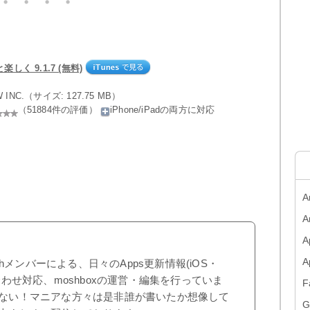
しく 9.1.7 (無料)
W INC.（サイズ: 127.75 MB）
（51884件の評価）
iPhone/iPadの両方に対応
A
A
A
shメンバーによる、日々のApps更新情報(iOS・
合わせ対応、moshboxの運営・編集を行っていま
F
ない！マニアな方々は是非誰が書いたか想像して
G