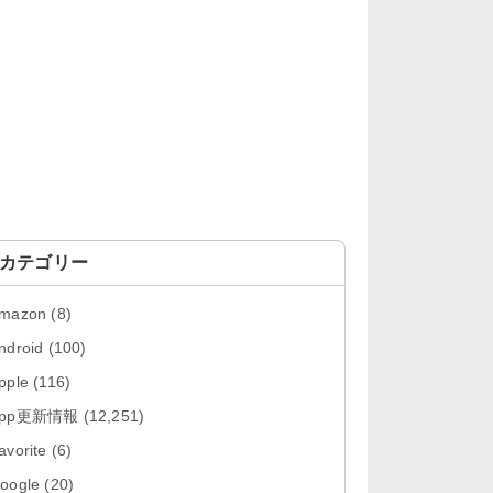
「LINE 26.12.0」iOS向け最新版を
リリース。Liguid G...
「Pokémon GO 0.423.1」iOS向け
最新版をリリース。
「OneDrive 26.134.0713」Mac向
け最新版をリリース。...
「Microsoft OneDrive 18.6.7」iOS
向け最新版を...
カテゴリー
「Pokémon GO 0.423.0」iOS向け
mazon
(8)
最新版をリリース。
ndroid
(100)
「Evernote 11.28.2」Mac向け最新
pple
(116)
版をリリース。AIプロ...
App更新情報
(12,251)
「Minecraft: クラフト、建築、サバ
avorite
(6)
イバル 26.40」iOS向...
oogle
(20)