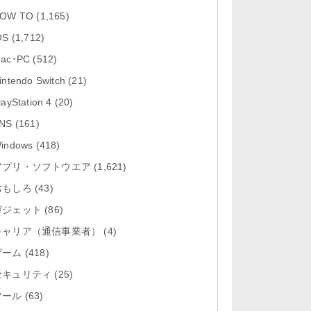
「Google Chrome - ウェブブラウ
OW TO
(1,165)
ザ 151.0.7922....
OS
(1,712)
「Microsoft Outlook 5.2630.0」iOS
ac･PC
(512)
向け最新版...
intendo Switch
(21)
「Google カレンダー 26.29.4」iOS
layStation 4
(20)
向け最新版をリリース。...
NS
(161)
「Instagram 441.0.0」iOS向け最新
indows
(418)
版をリリース。
アプリ・ソフトウエア
(1,621)
おもしろ
「Google ドライブ - 安全なオンラ
(43)
イン ストレージ 4.2631...
ガジェット
(86)
キャリア（通信事業者）
(4)
ゲーム
(418)
セキュリティ
(25)
ツール
(63)