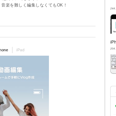
・音楽を難しく編集しなくてもOK！
24
i
20
hone
iPad