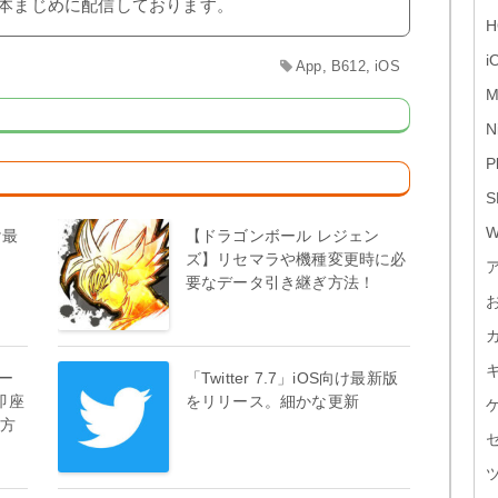
本まじめに配信しております。
H
i
App
,
B612
,
iOS
M
N
P
S
W
け最
【ドラゴンボール レジェン
ズ】リセマラや機種変更時に必
要なデータ引き継ぎ方法！
レー
「Twitter 7.7」iOS向け最新版
即座
をリリース。細かな更新
る方