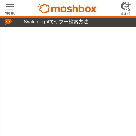
「つぶやき」の使い方
SwitchLightでヤフー検索方法
moshboxについて
moshる!とは
お問い合わせ
ニュースリリース
プライバシーポリシー
利用規約
広告掲載について