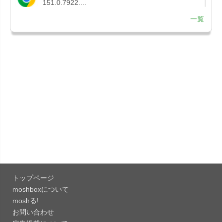
151.0.7922....
一覧
「Microsoft OneDrive 18.7.3」iOS向け最新版を...
「X 12.15」iOS向け最新版をリリース。
「LINE 26.12.0」iOS向け最新版をリリース。
Liguid G...
「Pokémon GO 0.423.1」iOS向け最新版をリリー
ス。
「OneDrive 26.134.0713」Mac向け最新版をリリ
ース。...
トップページ
「Microsoft OneDrive 18.6.7」iOS向け最新版を...
moshboxについて
moshる!
お問い合わせ
「Pokémon GO 0.423.0」iOS向け最新版をリリー