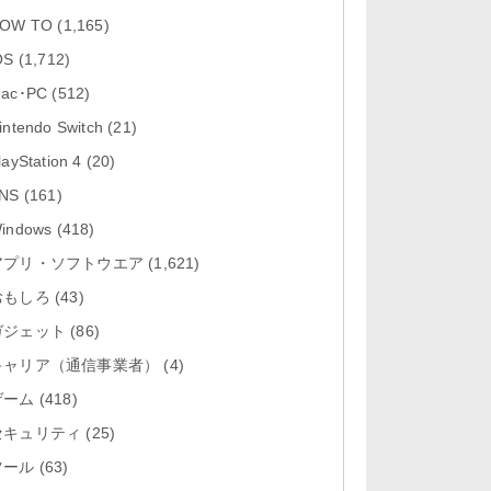
「Google カレンダー 26.29.4」iOS
OW TO
(1,165)
向け最新版をリリース。...
OS
(1,712)
「Instagram 441.0.0」iOS向け最新
ac･PC
(512)
版をリリース。
intendo Switch
(21)
「Google ドライブ - 安全なオンラ
layStation 4
(20)
イン ストレージ 4.2631...
NS
(161)
「Google 翻訳 10.31.311」iOS向
indows
(418)
け最新版をリリース。
アプリ・ソフトウエア
(1,621)
おもしろ
「Microsoft Excel 2.112.3」iOS向
(43)
け最新版をリリ...
ガジェット
(86)
キャリア（通信事業者）
(4)
ゲーム
(418)
セキュリティ
(25)
ツール
(63)