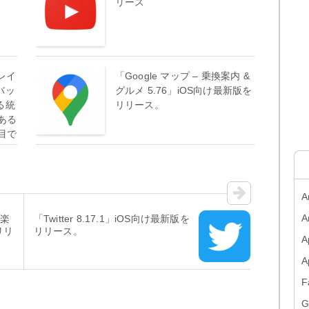
リース
レイ
「Google マップ – 乗換案内 &
バッ
グルメ 5.76」iOS向け最新版を
る統
リリース。
ある
目で
A
A
と楽
「Twitter 8.17.1」iOS向け最新版を
リリ
リリース。
A
F
G