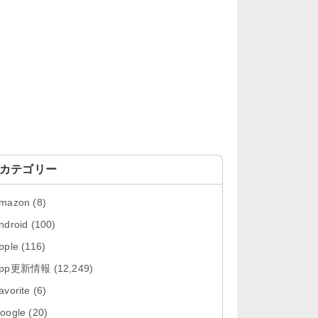
「OneDrive 26.134.0713」Mac向
け最新版をリリース。...
「Microsoft OneDrive 18.6.7」iOS
向け最新版を...
「Pokémon GO 0.423.0」iOS向け
最新版をリリース。
「Evernote 11.28.2」Mac向け最新
版をリリース。AIプロ...
カテゴリー
「Minecraft: クラフト、建築、サバ
mazon
(8)
イバル 26.40」iOS向...
ndroid
(100)
「Google Chrome - ウェブブラウ
pple
(116)
ザ 151.0.7922....
App更新情報
(12,249)
「Microsoft Outlook 5.2630.0」iOS
avorite
(6)
向け最新版...
oogle
(20)