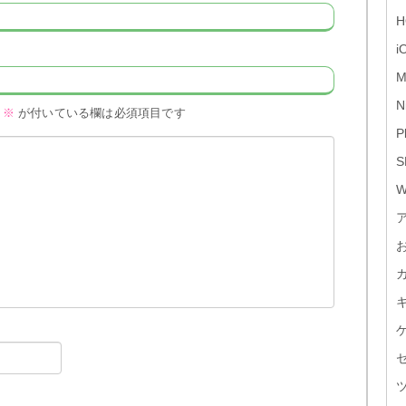
H
i
M
N
※
が付いている欄は必須項目です
P
S
W