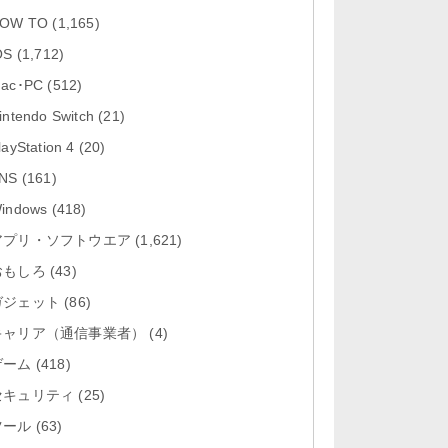
「Google カレンダー 26.29.4」iOS
OW TO
(1,165)
向け最新版をリリース。...
OS
(1,712)
「Instagram 441.0.0」iOS向け最新
ac･PC
(512)
版をリリース。
intendo Switch
(21)
「Google ドライブ - 安全なオンラ
layStation 4
(20)
イン ストレージ 4.2631...
NS
(161)
「Google 翻訳 10.31.311」iOS向
indows
(418)
け最新版をリリース。
アプリ・ソフトウエア
(1,621)
おもしろ
「Microsoft Excel 2.112.3」iOS向
(43)
け最新版をリリ...
ガジェット
(86)
キャリア（通信事業者）
(4)
ゲーム
(418)
セキュリティ
(25)
ツール
(63)