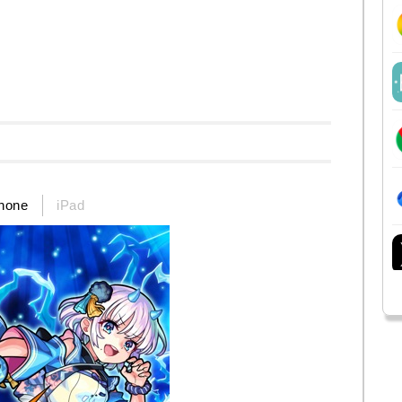
hone
iPad