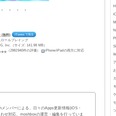
H
i
M
N
 (無料)
P
ン,ロールプレイング
AG, Inc.（サイズ: 141.99 MB）
S
（2982940件の評価）
iPhone/iPadの両方に対応
W
shメンバーによる、日々のApps更新情報(iOS・
合わせ対応、moshboxの運営・編集を行っていま