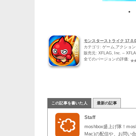
モンスターストライク 17.0.0
カテゴリ: ゲーム,アクショ
販売元: XFLAG, Inc. – XFL
全てのバージョンの評価:
この記事を書いた人
最新の記事
Staff
moshbox盛上げ隊！mo
Mac)の配信や、お問い