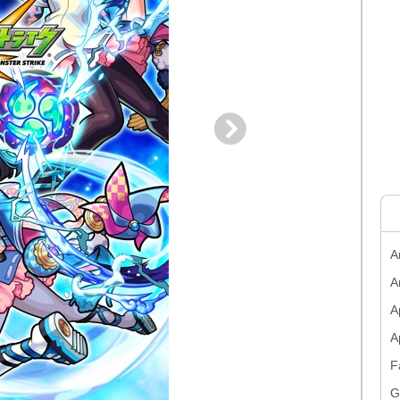
A
A
A
F
G