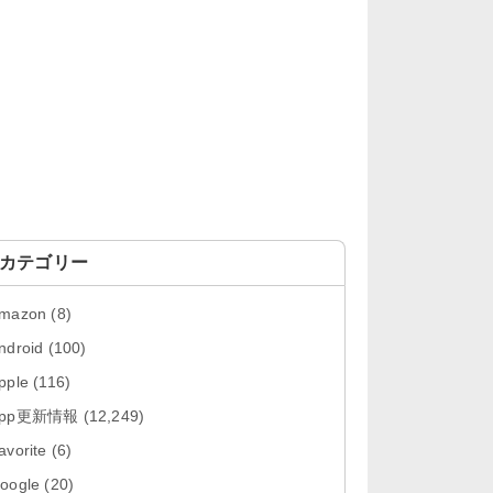
「OneDrive 26.134.0713」Mac向
け最新版をリリース。...
「Microsoft OneDrive 18.6.7」iOS
向け最新版を...
「Pokémon GO 0.423.0」iOS向け
最新版をリリース。
「Evernote 11.28.2」Mac向け最新
版をリリース。AIプロ...
カテゴリー
「Minecraft: クラフト、建築、サバ
mazon
(8)
イバル 26.40」iOS向...
ndroid
(100)
「Google Chrome - ウェブブラウ
pple
(116)
ザ 151.0.7922....
App更新情報
(12,249)
「Microsoft Outlook 5.2630.0」iOS
avorite
(6)
向け最新版...
oogle
(20)