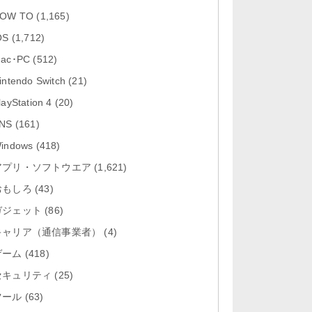
「Firefox 高速・プライベートなブ
OW TO
(1,165)
ラウザー 153.2」iOS向け...
OS
(1,712)
「Google アプリ 432.8」iOS向け
ac･PC
(512)
最新版をリリース。
intendo Switch
(21)
「X 12.14」iOS向け最新版をリリ
layStation 4
(20)
ース。
NS
(161)
「LINE 26.3.1」Mac向け最新版を
indows
(418)
リリース。
アプリ・ソフトウエア
(1,621)
おもしろ
「YouTube 21.31.3」iOS向け最新
(43)
版をリリース。
ガジェット
(86)
キャリア（通信事業者）
(4)
ゲーム
(418)
セキュリティ
(25)
ツール
(63)