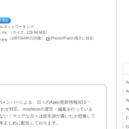
ャルネットワーキング
ter, Inc.（サイズ: 126.94 MB）
（1087054件の評価）
iPhone/iPadの両方に対応
A
A
A
shメンバーによる、日々のApps更新情報(iOS・
合わせ対応、moshboxの運営・編集を行っていま
ない！マニアな方々は是非誰が書いたか想像して
F
本まじめに配信しております。
G