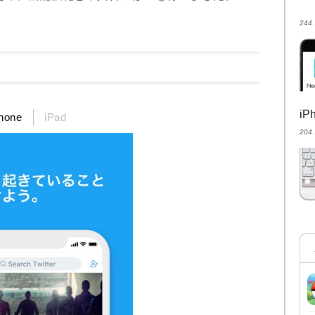
24
i
hone
iPad
20