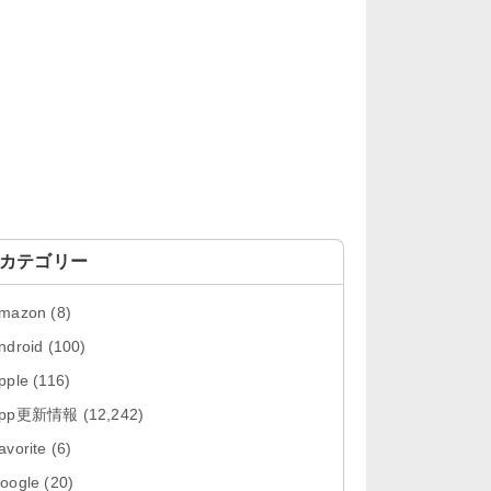
「Google カレンダー 26.29.4」iOS
向け最新版をリリース。...
「Instagram 441.0.0」iOS向け最新
版をリリース。
「Google ドライブ - 安全なオンラ
イン ストレージ 4.2631...
「Google 翻訳 10.31.311」iOS向
け最新版をリリース。
カテゴリー
「Microsoft Excel 2.112.3」iOS向
mazon
(8)
け最新版をリリ...
ndroid
(100)
「Microsoft PowerPoint 2.112.3」
pple
(116)
iOS向け最...
App更新情報
(12,242)
「Microsoft Word 2.112.3」iOS向
avorite
(6)
け最新版をリリー...
oogle
(20)