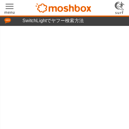
「つぶやき」の使い方
SwitchLightでヤフー検索方法
moshboxについて
moshる!とは
お問い合わせ
ニュースリリース
プライバシーポリシー
利用規約
広告掲載について