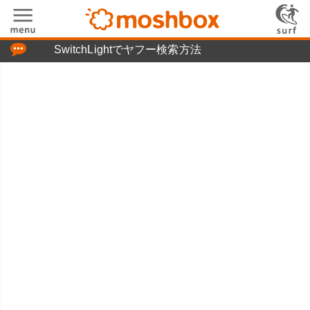
「つぶやき」の使い方
SwitchLightでヤフー検索方法
moshboxについて
moshる!とは
お問い合わせ
ニュースリリース
プライバシーポリシー
利用規約
広告掲載について