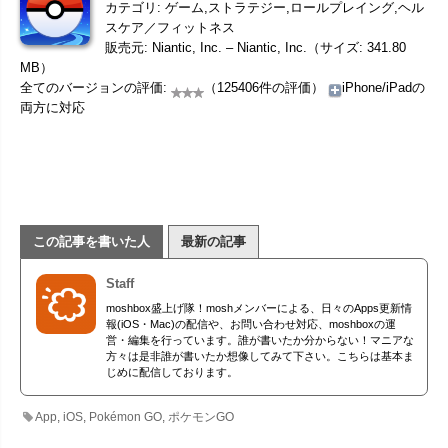
カテゴリ: ゲーム,ストラテジー,ロールプレイング,ヘル
スケア／フィットネス
販売元: Niantic, Inc. – Niantic, Inc.（サイズ: 341.80
MB）
全てのバージョンの評価:
（125406件の評価）
iPhone/iPadの
両方に対応
この記事を書いた人
最新の記事
Staff
moshbox盛上げ隊！moshメンバーによる、日々のApps更新情
報(iOS・Mac)の配信や、お問い合わせ対応、moshboxの運
営・編集を行っています。誰が書いたか分からない！マニアな
方々は是非誰が書いたか想像してみて下さい。こちらは基本ま
じめに配信しております。
App
,
iOS
,
Pokémon GO
,
ポケモンGO