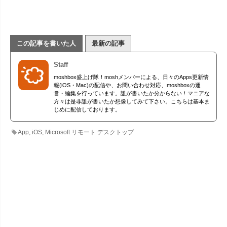
この記事を書いた人
最新の記事
Staff
moshbox盛上げ隊！moshメンバーによる、日々のApps更新情
報(iOS・Mac)の配信や、お問い合わせ対応、moshboxの運
営・編集を行っています。誰が書いたか分からない！マニアな
方々は是非誰が書いたか想像してみて下さい。こちらは基本ま
じめに配信しております。
App
,
iOS
,
Microsoft リモート デスクトップ