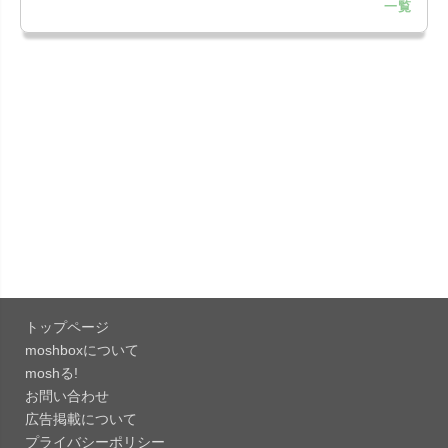
一覧
「Google Chrome - ウェブブラウザ
151.0.7922....
「Microsoft Outlook 5.2630.0」iOS向け最新版...
「Google カレンダー 26.29.4」iOS向け最新版を
リリース。...
「Instagram 441.0.0」iOS向け最新版をリリー
ス。
「Google ドライブ - 安全なオンライン ストレー
ジ 4.2631...
トップページ
「Google 翻訳 10.31.311」iOS向け最新版をリリ
moshboxについて
ース。
moshる!
お問い合わせ
「Microsoft Excel 2.112.3」iOS向け最新版をリ
広告掲載について
リ...
プライバシーポリシー