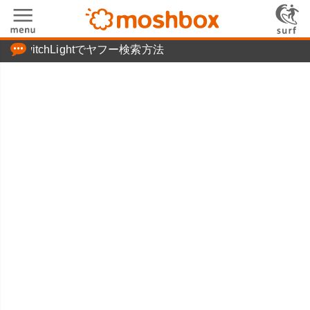
「つぶやき」の使い方
chLightでヤフー検索方法
moshboxについて
moshる!とは
お問い合わせ
ニュースリリース
プライバシーポリシー
利用規約
広告掲載について