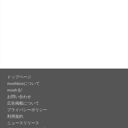
「Pokémon GO 0.423.1」iOS向け最新版をリリー
ス。
「OneDrive 26.134.0713」Mac向け最新版をリリ
ース。...
「Microsoft OneDrive 18.6.7」iOS向け最新版を...
「Pokémon GO 0.423.0」iOS向け最新版をリリー
ス。
トップページ
「Evernote 11.28.2」Mac向け最新版をリリー
moshboxについて
ス。AIプロ...
moshる!
お問い合わせ
「Minecraft: クラフト、建築、サバイバル
広告掲載について
26.40」iOS向...
プライバシーポリシー
「Google Chrome - ウェブブラウザ
利用規約
151.0.7922....
ニュースリリース