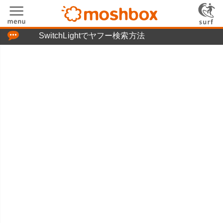
「つぶやき」の使い方
SwitchLightでヤフー検索方法
moshboxについて
moshる!とは
お問い合わせ
ニュースリリース
プライバシーポリシー
利用規約
広告掲載について