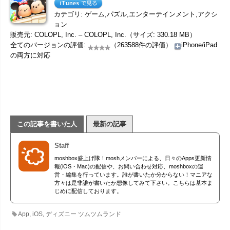
カテゴリ: ゲーム,パズル,エンターテインメント,アクシ
ョン
販売元: COLOPL, Inc. – COLOPL, Inc.（サイズ: 330.18 MB）
全てのバージョンの評価:
（263588件の評価）
iPhone/iPad
の両方に対応
この記事を書いた人
最新の記事
Staff
moshbox盛上げ隊！moshメンバーによる、日々のApps更新情
報(iOS・Mac)の配信や、お問い合わせ対応、moshboxの運
営・編集を行っています。誰が書いたか分からない！マニアな
方々は是非誰が書いたか想像してみて下さい。こちらは基本ま
じめに配信しております。
App
,
iOS
,
ディズニー ツムツムランド