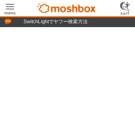
「つぶやき」の使い方
SwitchLightでヤフー検索方法
moshboxについて
moshる!とは
お問い合わせ
ニュースリリース
プライバシーポリシー
利用規約
広告掲載について