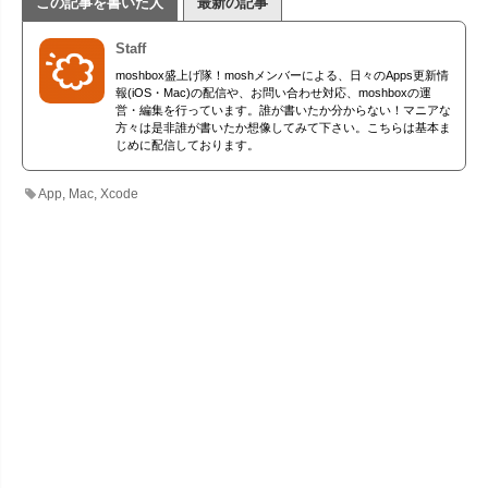
この記事を書いた人
最新の記事
Staff
moshbox盛上げ隊！moshメンバーによる、日々のApps更新情
報(iOS・Mac)の配信や、お問い合わせ対応、moshboxの運
営・編集を行っています。誰が書いたか分からない！マニアな
方々は是非誰が書いたか想像してみて下さい。こちらは基本ま
じめに配信しております。
App
,
Mac
,
Xcode