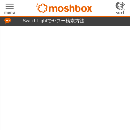
「つぶやき」の使い方
SwitchLightでヤフー検索方法
moshboxについて
moshる!とは
お問い合わせ
ニュースリリース
プライバシーポリシー
利用規約
広告掲載について