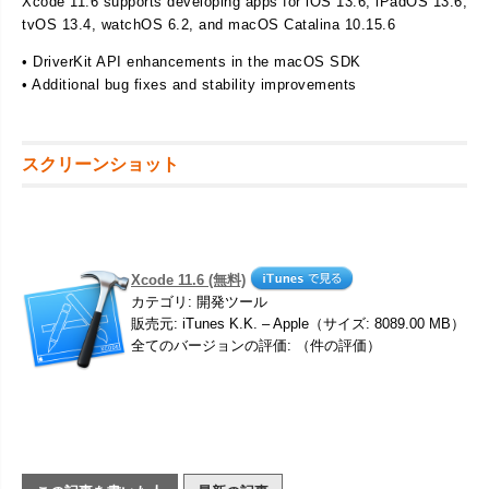
Xcode 11.6 supports developing apps for iOS 13.6, iPadOS 13.6,
tvOS 13.4, watchOS 6.2, and macOS Catalina 10.15.6
• DriverKit API enhancements in the macOS SDK
• Additional bug fixes and stability improvements
スクリーンショット
Xcode 11.6 (無料)
カテゴリ: 開発ツール
販売元: iTunes K.K. – Apple（サイズ: 8089.00 MB）
全てのバージョンの評価: （件の評価）