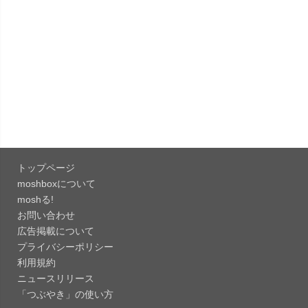
ス。
「OneDrive 26.134.0713」Mac向け最新版をリリ
ース。...
「Microsoft OneDrive 18.6.7」iOS向け最新版を...
「Pokémon GO 0.423.0」iOS向け最新版をリリー
ス。
トップページ
「Evernote 11.28.2」Mac向け最新版をリリー
moshboxについて
ス。AIプロ...
moshる!
お問い合わせ
「Minecraft: クラフト、建築、サバイバル
広告掲載について
26.40」iOS向...
プライバシーポリシー
「Google Chrome - ウェブブラウザ
利用規約
151.0.7922....
ニュースリリース
「つぶやき」の使い方
「Microsoft Outlook 5.2630.0」iOS向け最新版...