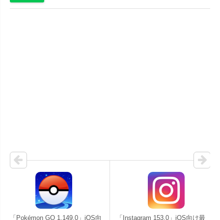
「Pokémon GO 1.149.0」iOS向
「Instagram 153.0」iOS向け最