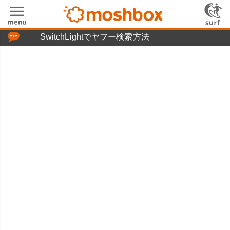
「つぶやき」の使い方
SwitchLightでヤフー検索方法
moshboxについて
moshる!とは
お問い合わせ
ニュースリリース
プライバシーポリシー
利用規約
広告掲載について