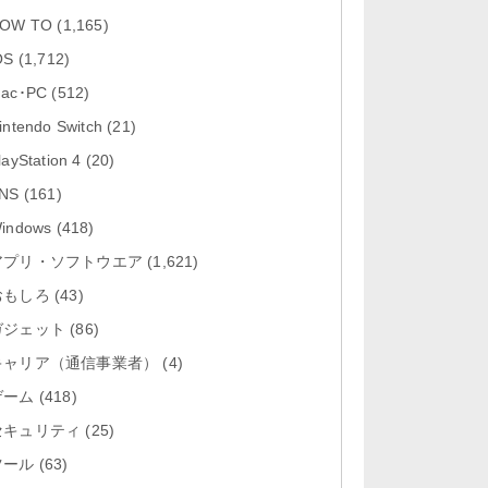
「Firefox 高速・プライベートなブ
OW TO
(1,165)
ラウザー 153.2」iOS向け...
OS
(1,712)
「Google アプリ 432.8」iOS向け
ac･PC
(512)
最新版をリリース。
intendo Switch
(21)
「X 12.14」iOS向け最新版をリリ
layStation 4
(20)
ース。
NS
(161)
「LINE 26.3.1」Mac向け最新版を
indows
(418)
リリース。
アプリ・ソフトウエア
(1,621)
おもしろ
「YouTube 21.31.3」iOS向け最新
(43)
版をリリース。
ガジェット
(86)
キャリア（通信事業者）
(4)
ゲーム
(418)
セキュリティ
(25)
ツール
(63)