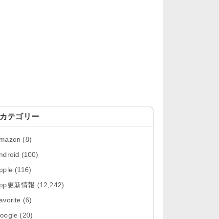
「Google カレンダー 26.29.4」iOS
向け最新版をリリース。...
「Instagram 441.0.0」iOS向け最新
版をリリース。
「Google ドライブ - 安全なオンラ
イン ストレージ 4.2631...
「Google 翻訳 10.31.311」iOS向
け最新版をリリース。
カテゴリー
「Microsoft Excel 2.112.3」iOS向
mazon
(8)
け最新版をリリ...
ndroid
(100)
「Microsoft PowerPoint 2.112.3」
pple
(116)
iOS向け最...
App更新情報
(12,242)
「Microsoft Word 2.112.3」iOS向
avorite
(6)
け最新版をリリー...
oogle
(20)