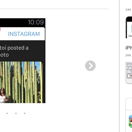
24
i
20