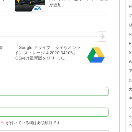
が追加。
H
i
M
N
P
最新
「Google ドライブ – 安全なオンラ
S
イン ストレージ 4.2020.34203」
iOS向け最新版をリリース。
W
※
が付いている欄は必須項目です