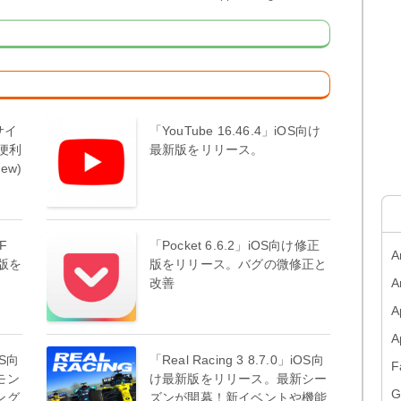
サイ
「YouTube 16.46.4」iOS向け
便利
最新版をリリース。
ew)
DF
「Pocket 6.6.2」iOS向け修正
A
新版を
版をリリース。バグの微修正と
改善
A
A
OS向
「Real Racing 3 8.7.0」iOS向
F
モン
け最新版をリリース。最新シー
G
ング
ズンが開幕！新イベントや機能