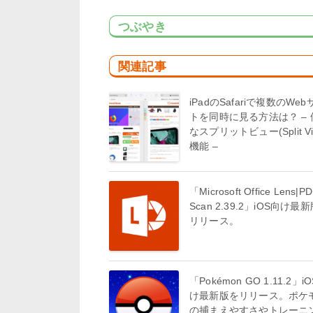
つぶやき
関連記事
iPadのSafariで複数のWeb
トを同時に見る方法は？ – 
なスプリットビュー(Split Vi
機能 –
「Microsoft Office Lens|P
Scan 2.39.2」iOS向け最
リリース。
「Pokémon GO 1.11.2」i
け最新版をリリース。ポケ
の捕まえやすさやトレーニ